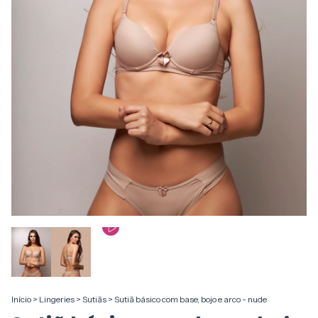
Início
>
Lingeries
>
Sutiãs
>
Sutiã básico com base, bojo e arco - nude