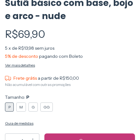
Sutiã básico com base, bojo
e arco - nude
R$69,90
5
x de
R$13,98
sem juros
5% de desconto
pagando com Boleto
Ver mais detalhes
Frete grátis
a partir de
R$150,00
Não acumulável com outras promoções
Tamanho:
P
P
M
G
GG
Guia de medidas