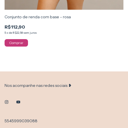
Conjunto de renda com base - rosa
Su
R$112,90
R
5
x
de
R$22,58
sem juros
5
x
Comprar
Nos acompanhe nas redes sociais ❥
5545999039088