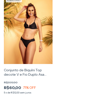
ESGOTADO
Conjunto de Biquíni Top
decote V e Fio Duplo Asa
Delta
R$209,90
R$60,00
71
% OFF
5
x
de
R$12,00
sem juros