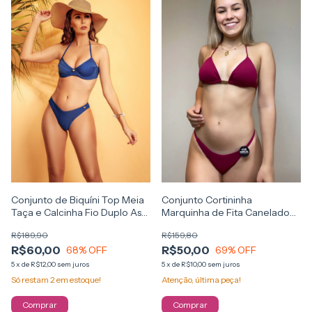
Conjunto de Biquíni Top Meia
Conjunto Cortininha
Taça e Calcinha Fio Duplo Asa
Marquinha de Fita Canelado
Delta Azul Bic
Cereja
R$189,90
R$159,80
R$60,00
R$50,00
68
% OFF
69
% OFF
5
x
de
R$12,00
sem juros
5
x
de
R$10,00
sem juros
Só restam
2
em estoque!
Atenção, última peça!
Comprar
Comprar