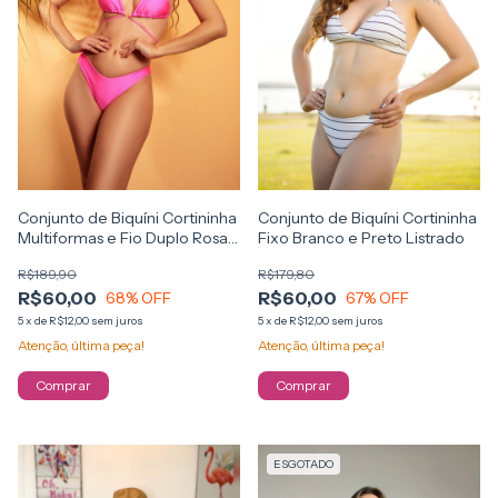
Conjunto de Biquíni Cortininha
Conjunto de Biquíni Cortininha
Multiformas e Fio Duplo Rosa
Fixo Branco e Preto Listrado
Neon
R$189,90
R$179,80
R$60,00
R$60,00
68
% OFF
67
% OFF
5
x
de
R$12,00
sem juros
5
x
de
R$12,00
sem juros
Atenção, última peça!
Atenção, última peça!
Comprar
Comprar
ESGOTADO