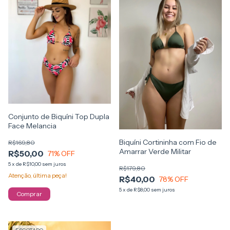
Conjunto de Biquíni Top Dupla
Face Melancia
Biquíni Cortininha com Fio de
R$169,80
Amarrar Verde Militar
R$50,00
71
% OFF
5
x
de
R$10,00
sem juros
R$179,80
Atenção, última peça!
R$40,00
78
% OFF
5
x
de
R$8,00
sem juros
Comprar