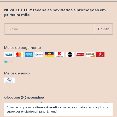
NEWSLETTER: receba as novidades e promoções em
primeira mão
Meios de pagamento
Meios de envio
Copyright Miragem Moda Íntima e Moda Praia - 07037517000102 - 2026.
Ao navegar por este site
você aceita o uso de cookies
para agilizar a
Todos os direitos reservados.
sua experiência de compra.
Entendi