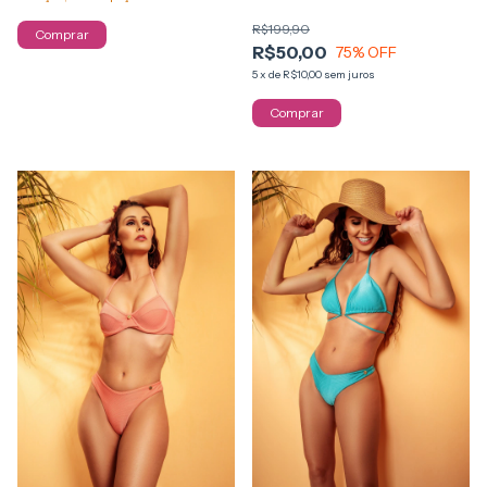
R$199,90
Comprar
R$50,00
75
% OFF
5
x
de
R$10,00
sem juros
Comprar