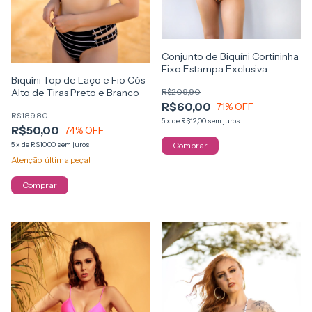
Conjunto de Biquíni Cortininha
Fixo Estampa Exclusiva
Biquíni Top de Laço e Fio Cós
Alto de Tiras Preto e Branco
R$209,90
R$60,00
71
% OFF
R$189,80
5
x
de
R$12,00
sem juros
R$50,00
74
% OFF
5
x
de
R$10,00
sem juros
Comprar
Atenção, última peça!
Comprar