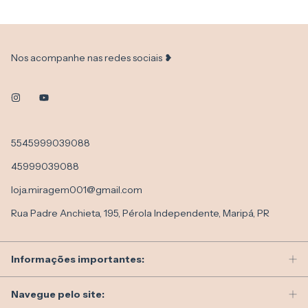
Nos acompanhe nas redes sociais ❥
5545999039088
45999039088
loja.miragem001@gmail.com
Rua Padre Anchieta, 195, Pérola Independente, Maripá, PR
Informações importantes:
Navegue pelo site: