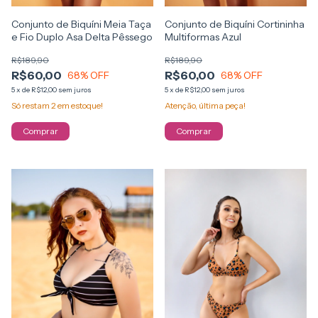
Conjunto de Biquíni Meia Taça
Conjunto de Biquíni Cortininha
e Fio Duplo Asa Delta Pêssego
Multiformas Azul
R$189,90
R$189,90
R$60,00
R$60,00
68
% OFF
68
% OFF
5
x
de
R$12,00
sem juros
5
x
de
R$12,00
sem juros
Só restam
2
em estoque!
Atenção, última peça!
Comprar
Comprar