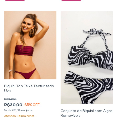
Biquíni Top Faixa Texturizado
Uva
R$84,90
R$30,00
65
% OFF
Conjunto de Biquíni com Alças
5
x
de
R$6,00
sem juros
Removíveis
Atenção, última peça!