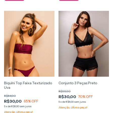
Biquíni Top Faixa Texturizado
Conjunto 3 Peças Preto
Uva
R$99,90
R$84,90
R$30,00
70
% OFF
R$30,00
65
% OFF
5
x
de
R$6,00
sem juros
5
x
de
R$6,00
sem juros
Atenção, última peça!
Atenção, última peça!