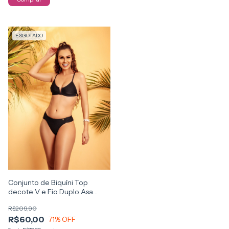
ESGOTADO
Conjunto de Biquíni Top
decote V e Fio Duplo Asa
Delta
R$209,90
R$60,00
71
% OFF