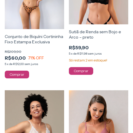
Sutiã de Renda sem Bojo e
Conjunto de Biquíni Cortininha
Arco – preto
Fixo Estampa Exclusiva
R$59,90
R$209,90
5
x
de
R$11,98
sem juros
R$60,00
71
% OFF
Só restam
2
em estoque!
5
x
de
R$12,00
sem juros
Comprar
Comprar