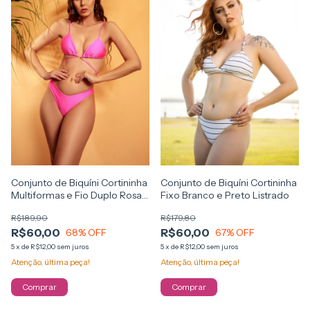
Conjunto de Biquíni Cortininha
Conjunto de Biquíni Cortininha
Multiformas e Fio Duplo Rosa
Fixo Branco e Preto Listrado
Neon
R$189,90
R$179,80
R$60,00
R$60,00
68
% OFF
67
% OFF
5
x
de
R$12,00
sem juros
5
x
de
R$12,00
sem juros
Atenção, última peça!
Atenção, última peça!
Comprar
Comprar