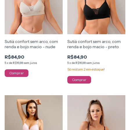
Sutiä confort sem arco, com
Sutiä confort sem arco, com
renda e bojo macio - nude
renda e bojo macio - preto
R$84,90
R$84,90
5
x
de
R$16,98
sem juros
5
x
de
R$16,98
sem juros
Só restam
2
em estoque!
Comprar
Comprar