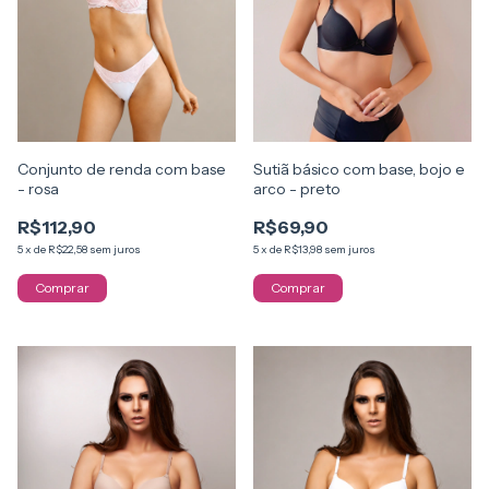
Conjunto de renda com base
Sutiã básico com base, bojo e
- rosa
arco - preto
R$112,90
R$69,90
5
x
de
R$22,58
sem juros
5
x
de
R$13,98
sem juros
Comprar
Comprar