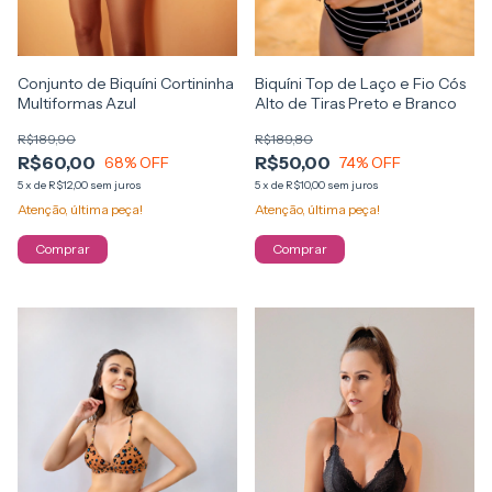
Conjunto de Biquíni Cortininha
Biquíni Top de Laço e Fio Cós
Multiformas Azul
Alto de Tiras Preto e Branco
R$189,90
R$189,80
R$60,00
R$50,00
68
% OFF
74
% OFF
5
x
de
R$12,00
sem juros
5
x
de
R$10,00
sem juros
Atenção, última peça!
Atenção, última peça!
Comprar
Comprar