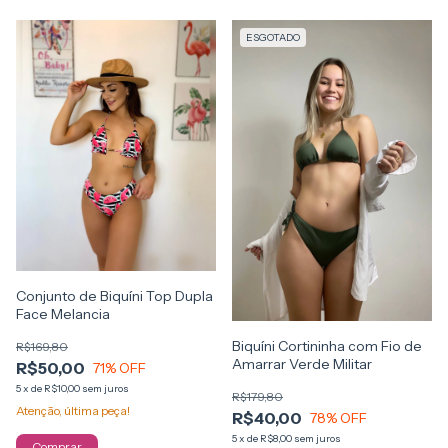
ESGOTADO
Conjunto de Biquíni Top Dupla
Face Melancia
Biquíni Cortininha com Fio de
R$169,80
Amarrar Verde Militar
R$50,00
71
% OFF
5
x
de
R$10,00
sem juros
R$179,80
Atenção, última peça!
R$40,00
78
% OFF
5
x
de
R$8,00
sem juros
Comprar