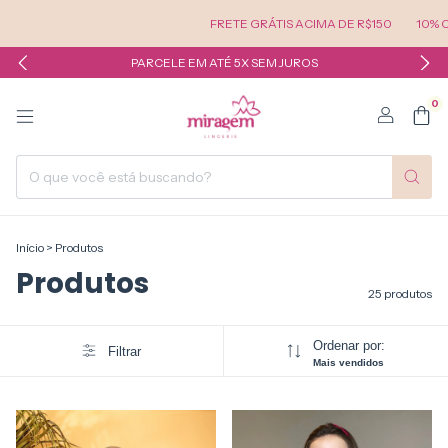
FRETE GRÁTIS ACIMA DE R$150
10% OFF NA PRI
PARCELE EM ATÉ 5X SEM JUROS
0
Início
>
Produtos
Produtos
25 produtos
Ordenar por:
Filtrar
Mais vendidos