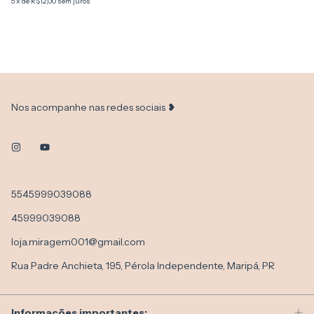
5
x
de
R$12,00
sem juros
Nos acompanhe nas redes sociais ❥
5545999039088
45999039088
loja.miragem001@gmail.com
Rua Padre Anchieta, 195, Pérola Independente, Maripá, PR
Informações importantes: