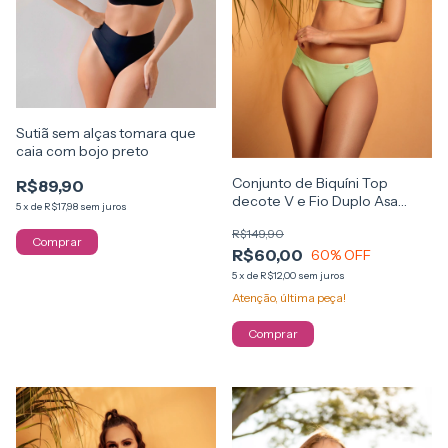
Sutiã sem alças tomara que
caia com bojo preto
Conjunto de Biquíni Top
R$89,90
decote V e Fio Duplo Asa
5
x
de
R$17,98
sem juros
Delta
R$149,90
Comprar
R$60,00
60
% OFF
5
x
de
R$12,00
sem juros
Atenção, última peça!
Comprar