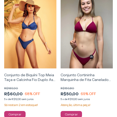
Conjunto de Biquíni Top Meia
Conjunto Cortininha
Taça e Calcinha Fio Duplo Asa
Marquinha de Fita Canelado
Delta Azul Bic
Cereja
R$189,90
R$159,80
R$60,00
R$50,00
68
% OFF
69
% OFF
5
x
de
R$12,00
sem juros
5
x
de
R$10,00
sem juros
Só restam
2
em estoque!
Atenção, última peça!
Comprar
Comprar