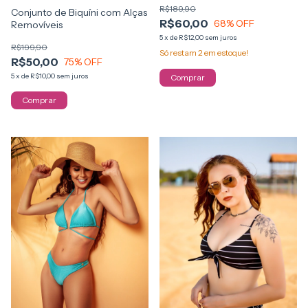
R$189,90
Conjunto de Biquíni com Alças
R$60,00
68
% OFF
Removíveis
5
x
de
R$12,00
sem juros
R$199,90
Só restam
2
em estoque!
R$50,00
75
% OFF
5
x
de
R$10,00
sem juros
Comprar
Comprar