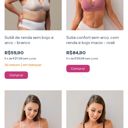
Sutiã de renda sem bojo e
Sutiä confort sem arco, com
arco - branco
renda e bojo macio - rosê
R$59,90
R$84,90
5
x
de
R$11,98
sem juros
5
x
de
R$16,98
sem juros
Só restam
2
em estoque!
Comprar
Comprar