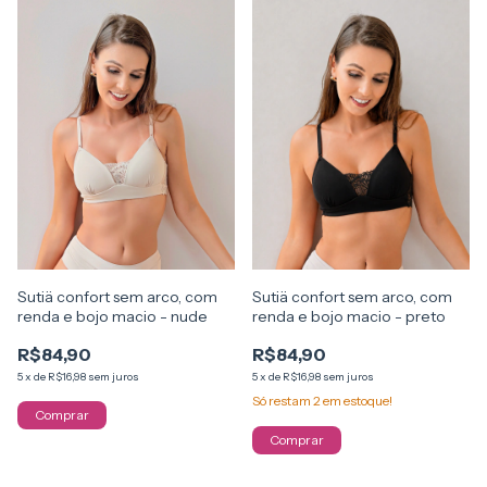
Sutiä confort sem arco, com
Sutiä confort sem arco, com
renda e bojo macio - nude
renda e bojo macio - preto
R$84,90
R$84,90
5
x
de
R$16,98
sem juros
5
x
de
R$16,98
sem juros
Só restam
2
em estoque!
Comprar
Comprar