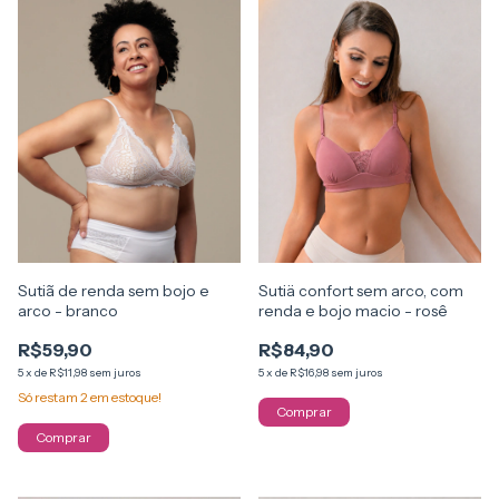
Sutiã de renda sem bojo e
Sutiä confort sem arco, com
arco - branco
renda e bojo macio - rosê
R$59,90
R$84,90
5
x
de
R$11,98
sem juros
5
x
de
R$16,98
sem juros
Só restam
2
em estoque!
Comprar
Comprar