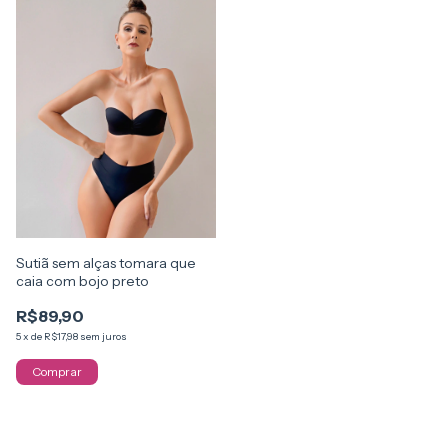
Sutiã sem alças tomara que
caia com bojo preto
R$89,90
5
x
de
R$17,98
sem juros
Comprar