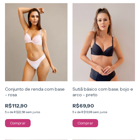
Conjunto de renda com base
Sutiã básico com base, bojo e
- rosa
arco - preto
R$112,90
R$69,90
5
x
de
R$22,58
sem juros
5
x
de
R$13,98
sem juros
Comprar
Comprar