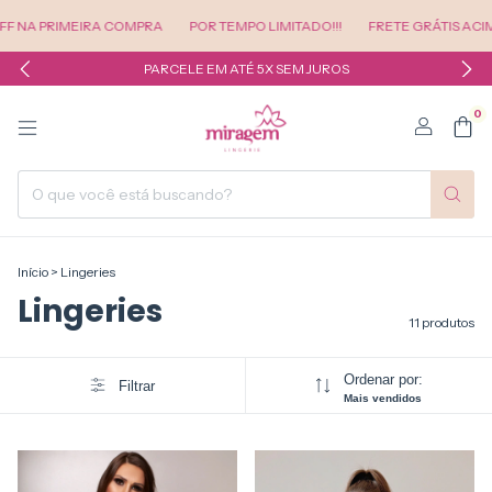
PRIMEIRA COMPRA
POR TEMPO LIMITADO!!!
FRETE GRÁTIS ACIMA DE R
PARCELE EM ATÉ 5X SEM JUROS
0
Início
>
Lingeries
Lingeries
11 produtos
Ordenar por:
Filtrar
Mais vendidos