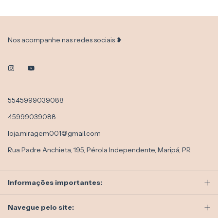
Nos acompanhe nas redes sociais ❥
5545999039088
45999039088
loja.miragem001@gmail.com
Rua Padre Anchieta, 195, Pérola Independente, Maripá, PR
Informações importantes:
Navegue pelo site: