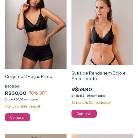
Sutiã de Renda sem Bojo e
Conjunto 3 Peças Preto
Arco – preto
R$99,90
R$59,90
R$30,00
70
% OFF
5
x
de
R$11,98
sem juros
5
x
de
R$6,00
sem juros
Só restam
2
em estoque!
Atenção, última peça!
Comprar
Comprar