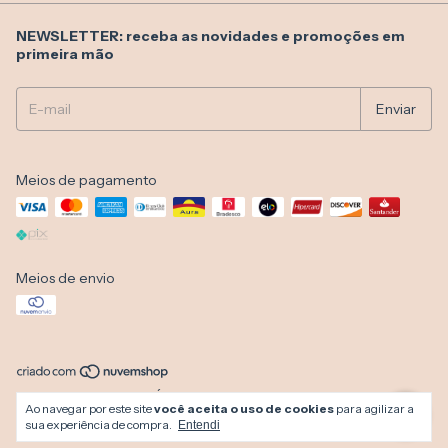
NEWSLETTER: receba as novidades e promoções em
primeira mão
Meios de pagamento
Meios de envio
Copyright Miragem Moda Íntima e Moda Praia - 07037517000102 - 2026.
Ao navegar por este site
você aceita o uso de cookies
para agilizar a
Todos os direitos reservados.
sua experiência de compra.
Entendi