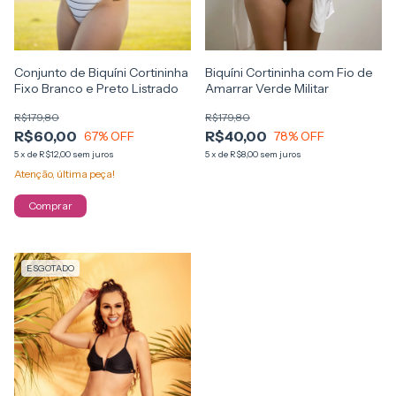
Conjunto de Biquíni Cortininha
Biquíni Cortininha com Fio de
Fixo Branco e Preto Listrado
Amarrar Verde Militar
R$179,80
R$179,80
R$60,00
R$40,00
67
% OFF
78
% OFF
5
x
de
R$12,00
sem juros
5
x
de
R$8,00
sem juros
Atenção, última peça!
Comprar
ESGOTADO