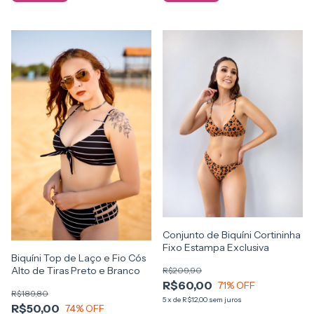
Conjunto de Biquíni Cortininha
Fixo Estampa Exclusiva
Biquíni Top de Laço e Fio Cós
Alto de Tiras Preto e Branco
R$209,90
R$60,00
71
% OFF
R$189,80
5
x
de
R$12,00
sem juros
R$50,00
74
% OFF