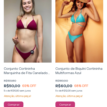
Conjunto de Biquíni Cortininha
Conjunto Cortininha
Multiformas Azul
Marquinha de Fita Canelado
Cereja
R$189,90
R$159,80
R$60,00
R$50,00
68
% OFF
69
% OFF
5
x
de
R$12,00
sem juros
5
x
de
R$10,00
sem juros
Atenção, última peça!
Atenção, última peça!
Comprar
Comprar