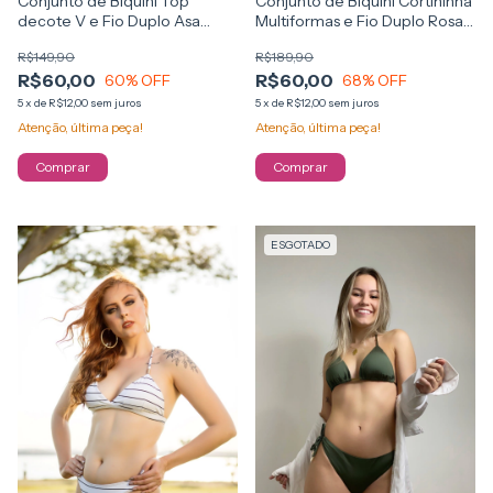
Conjunto de Biquíni Cortininha
Conjunto de Biquíni Top
Multiformas e Fio Duplo Rosa
decote V e Fio Duplo Asa
Neon
Delta
R$189,90
R$149,90
R$60,00
R$60,00
68
% OFF
60
% OFF
5
x
de
R$12,00
sem juros
5
x
de
R$12,00
sem juros
Atenção, última peça!
Atenção, última peça!
Comprar
Comprar
ESGOTADO