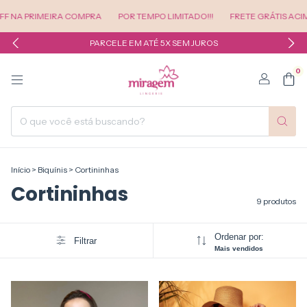
RIMEIRA COMPRA
POR TEMPO LIMITADO!!!
FRETE GRÁTIS ACIMA DE R$
PARCELE EM ATÉ 5X SEM JUROS
0
Início
>
Biquínis
>
Cortininhas
Cortininhas
9 produtos
Ordenar por:
Filtrar
Mais vendidos