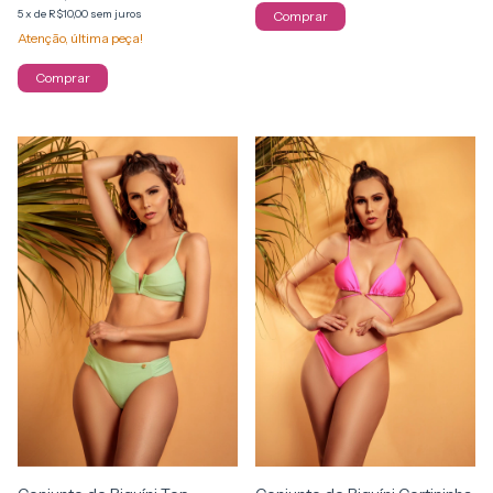
5
x
de
R$10,00
sem juros
Comprar
Atenção, última peça!
Comprar