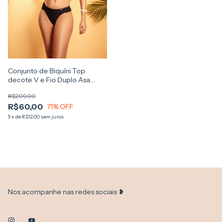
Conjunto de Biquíni Top
decote V e Fio Duplo Asa
Delta
R$209,90
R$60,00
71
% OFF
5
x
de
R$12,00
sem juros
Nos acompanhe nas redes sociais ❥