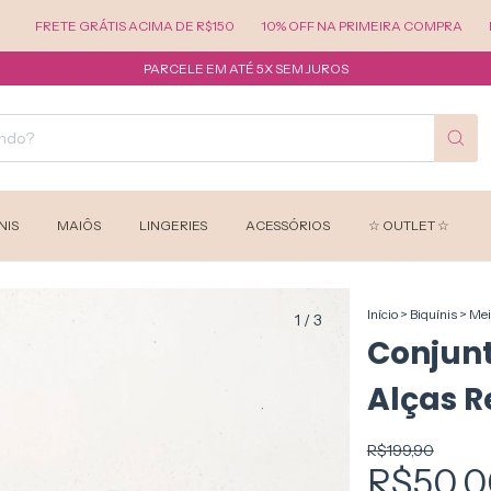
ETE GRÁTIS ACIMA DE R$150
10% OFF NA PRIMEIRA COMPRA
POR TEM
PARCELE EM ATÉ 5X SEM JUROS
NIS
MAIÔS
LINGERIES
ACESSÓRIOS
☆ OUTLET ☆
Início
>
Biquínis
>
Mei
1
/
3
Conjunt
Alças 
R$199,90
R$50,0