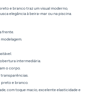
preto e branco traz um visual moderno,
usca elegância à beira-mar ou na piscina.
 frente.
e modelagem.
stável.
obertura intermediária.
cam o corpo.
r transparências.
 preto e branco.
de, com toque macio, excelente elasticidade e