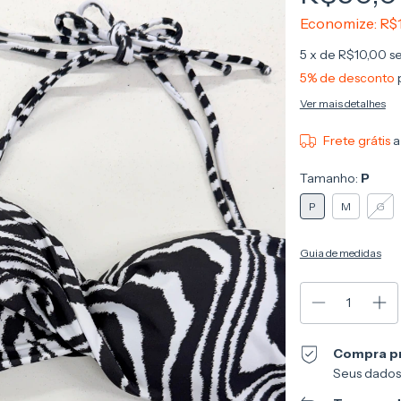
Economize:
R$
5
x de
R$10,00
s
5% de desconto
Ver mais detalhes
Frete grátis
a
Tamanho:
P
P
M
G
Guia de medidas
Compra p
Seus dados