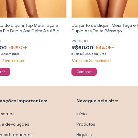
o de Biquíni Top Meia Taça e
Conjunto de Biquíni Meia Taça e 
a Fio Duplo Asa Delta Azul Bic
Duplo Asa Delta Pêssego
0
R$189,90
,00
R$60,00
68
% OFF
68
% OFF
,00
sem juros
5
x
de
R$12,00
sem juros
am
2
em estoque!
Só restam
2
em estoque!
rar
Comprar
mações importantes:
Navegue pelo site:
 somos
Início
s e devoluções
Produtos
ntas Frequentes
Biquínis