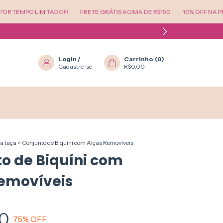
PO LIMITADO!!!
FRETE GRÁTIS ACIMA DE R$150
10% OFF NA PRIMEIR
Login
/
Carrinho
(
0
)
Cadastre-se
R$0,00
a taça
>
Conjunto de Biquíni com Alças Removíveis
o de Biquíni com
Removíveis
0
75
% OFF