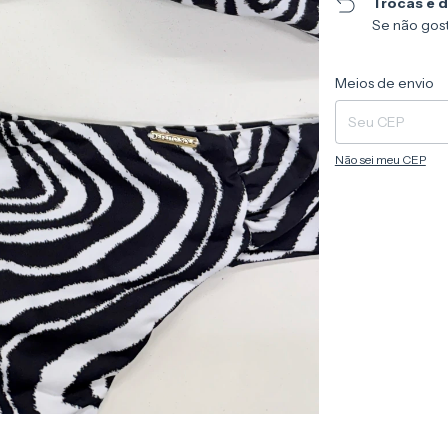
Trocas e 
Se não gost
Entregas para o CEP
Meios de envio
Não sei meu CEP