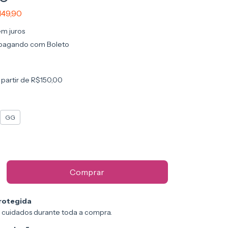
149,90
em juros
pagando com Boleto
 partir de
R$150,00
GG
rotegida
 cuidados durante toda a compra.