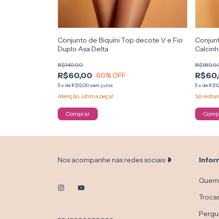
Conjunt
Conjunto de Biquíni Top decote V e Fio
Calcinh
Duplo Asa Delta
R$189,9
R$149,90
R$60
R$60,00
60
% OFF
5
x
de
R$12
5
x
de
R$12,00
sem juros
Só rest
Atenção, última peça!
Comp
Comprar
Nos acompanhe nas redes sociais ❥
Infor
Quem
Troca
Pergu