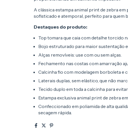
A clássica estampa animal print de zebra em 
sofisticado e atemporal, perfeito para quem b
Destaques do produto:
Top tomara que caia com detalhe torcido na
Bojo estruturado para maior sustentação 
Alças removíveis: use com ou sem alças.
Fechamento nas costas com amarração aju
Calcinha fio com modelagem borboleta e c
Laterais duplas, sem elástico, que não mar
Tecido duplo em toda a calcinha para evita
Estampa exclusiva animal print de zebra em
Confeccionado em poliamida de alta qualida
secagem rápida.